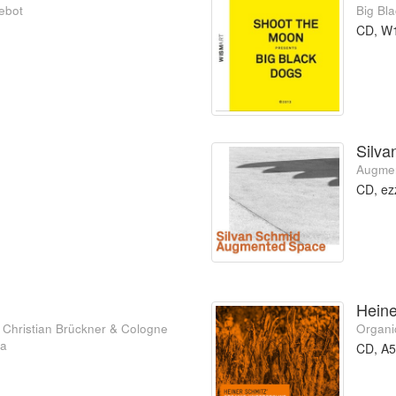
ebot
Big Bl
CD, W
Silva
Augme
CD, ez
Heine
/ Christian Brückner & Cologne
Organi
ra
CD, A