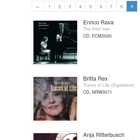
←
1
2
3
4
5
6
7
8
9
Enrico Rava
The third man
CD, ECM2020
Britta Rex
Traces of Life (Digisleeve)
CD, NRW3071
Anja Ritterbusch