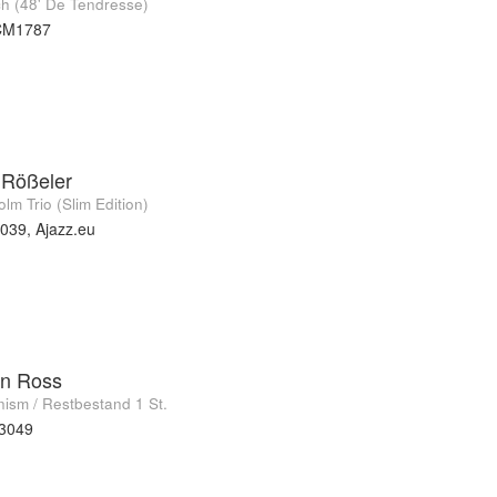
ch (48' De Tendresse)
CM1787
 Rößeler
lm Trio (Slim Edition)
039, Ajazz.eu
an Ross
ism / Restbestand 1 St.
t3049