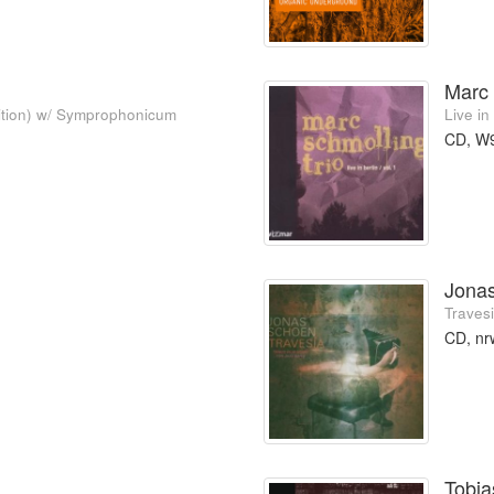
Marc 
dition) w/ Symprophonicum
Live in
CD, W
Jona
Traves
CD, n
Tobia