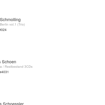
Schmolling
 Berlin vol.1 (Trio)
9024
s Schoen
ia / Restbestand 3CDs
rw4031
s Schoessler