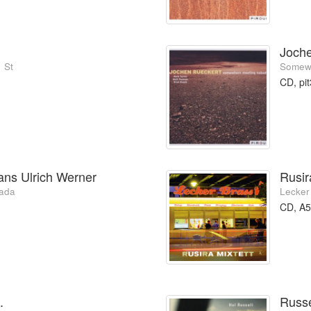
Joch
 St
Somewh
CD, pi
ans Ulrich Werner
Rusir
nada
Lecker
CD, A
.
Russe