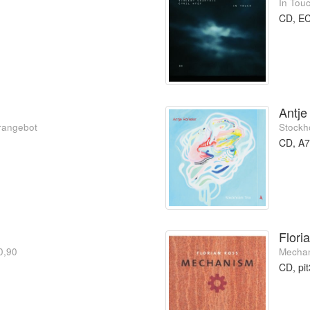
In Tou
CD, E
Antje
erangebot
Stockho
CD, A7
Flori
10,90
Mechan
CD, pi