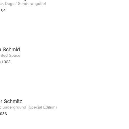
ack Dogs / Sonderangebot
104
n Schmid
nted Space
z1023
r Schmitz
c underground (Special Edition)
5036