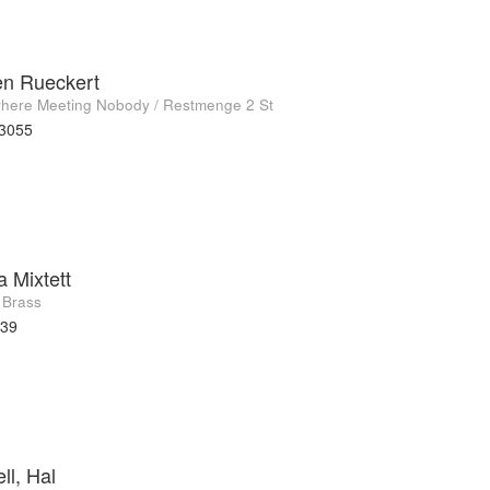
en Rueckert
ere Meeting Nobody / Restmenge 2 St
t3055
a Mixtett
 Brass
539
ll, Hal