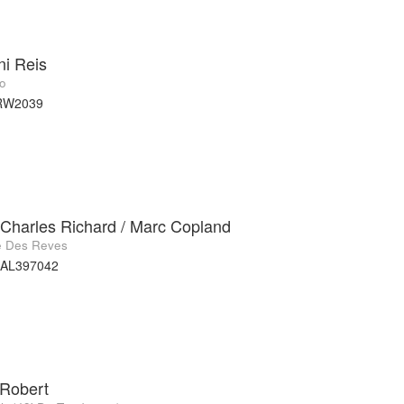
i Reis
o
RW2039
Charles Richard / Marc Copland
fe Des Reves
JAL397042
Robert