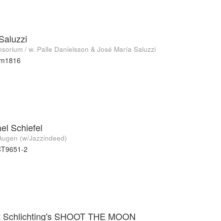
Saluzzi
sorium / w. Palle Danielsson & José María Saluzzi
cm1816
el Schiefel
Augen (w/Jazzindeed)
CT9651-2
t Schlichting's SHOOT THE MOON