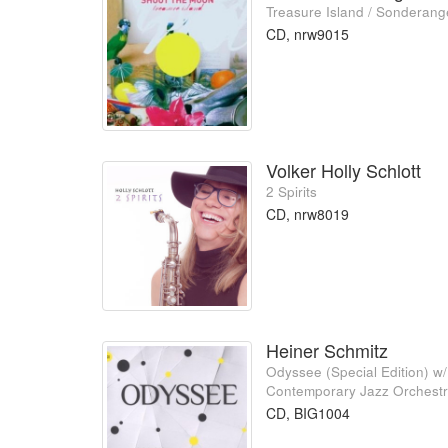
Treasure Island / Sonderang
CD, nrw9015
Volker Holly Schlott
2 Spirits
CD, nrw8019
Heiner Schmitz
Odyssee (Special Edition) w
Contemporary Jazz Orchest
CD, BIG1004