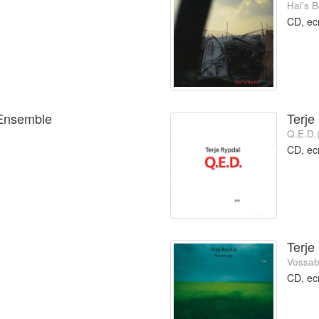
Hal's B
CD, e
d Ensemble
Terje
Q.E.D.
CD, e
Terje
Vossab
CD, e