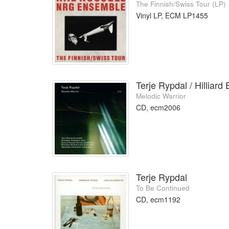
The Finnish/Swiss Tour (LP)
Vinyl LP, ECM LP1455
Terje Rypdal / Hilliar
Melodic Warrior
CD, ecm2006
Terje Rypdal
To Be Continued
CD, ecm1192