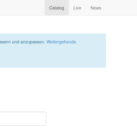
Catalog
Live
News
bessern und anzupassen.
Weitergehende