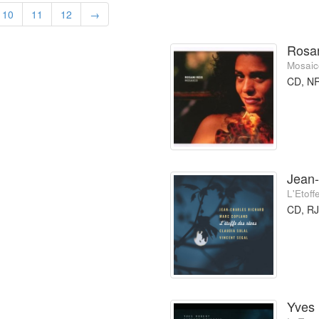
10
11
12
→
Rosan
Mosaic
CD, N
Jean-
L'Etof
CD, R
Yves 