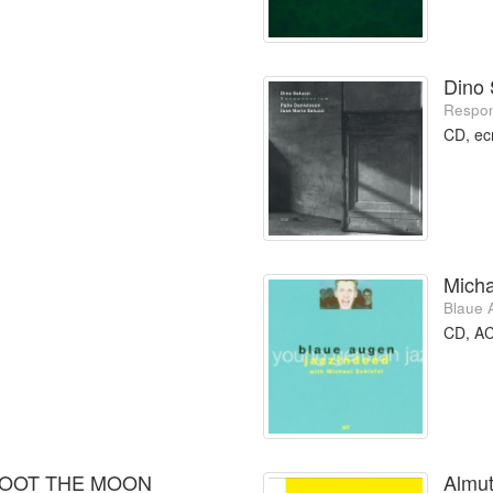
Dino 
Respon
CD, e
Micha
Blaue 
CD, A
 SHOOT THE MOON
Almu