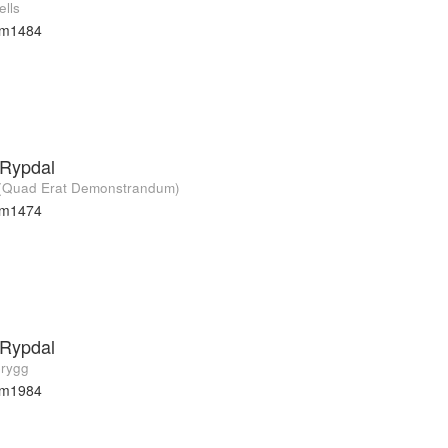
ells
cm1484
 Rypdal
(Quad Erat Demonstrandum)
cm1474
 Rypdal
rygg
cm1984