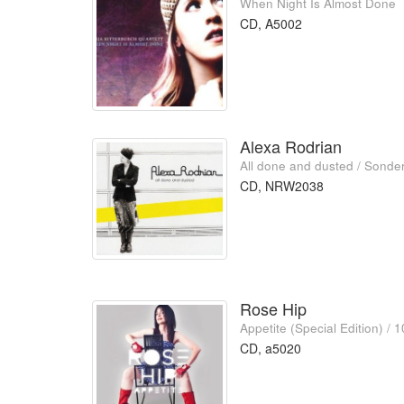
When Night Is Almost Done
CD, A5002
Alexa Rodrian
All done and dusted / Sond
CD, NRW2038
Rose Hip
Appetite (Special Edition) / 
CD, a5020