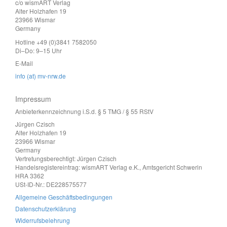
c/o wismART Verlag
Alter Holzhafen 19
23966 Wismar
Germany
Hotline +49 (0)3841 7582050
Di–Do: 9–15 Uhr
E-Mail
info (at) mv-nrw.de
Impressum
Anbieterkennzeichnung i.S.d. § 5 TMG / § 55 RStV
Jürgen Czisch
Alter Holzhafen 19
23966 Wismar
Germany
Vertretungsberechtigt: Jürgen Czisch
Handelsregistereintrag: wismART Verlag e.K., Amtsgericht Schwerin
HRA 3362
USt-ID-Nr.: DE228575577
Allgemeine Geschäftsbedingungen
Datenschutzerklärung
Widerrufsbelehrung