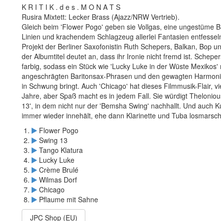
K R I T I K . d e s . M O N A T S
Rusira Mixtett: Lecker Brass (Ajazz/NRW Vertrieb).
Gleich beim 'Flower Pogo' geben sie Vollgas, eine ungestüme
Linien und krachendem Schlagzeug allerlei Fantasien entfesseln.
Projekt der Berliner Saxofonistin Ruth Schepers, Balkan, Bop
der Albumtitel deutet an, dass ihr Ironie nicht fremd ist. Schepe
farbig, sodass ein Stück wie 'Lucky Luke in der Wüste Mexikos
angeschrägten Baritonsax-Phrasen und den gewagten Harmonien
in Schwung bringt. Auch 'Chicago' hat dieses Filmmusik-Flair, vi
Jahre, aber Spaß macht es in jedem Fall. Sie würdigt Thelon
13', in dem nicht nur der 'Bemsha Swing' nachhallt. Und auch Kur
immer wieder innehält, ehe dann Klarinette und Tuba losmarsc
Flower Pogo
Swing 13
Tango Klatura
Lucky Luke
Crème Brulé
Wilmas Dorf
Chicago
Pflaume mit Sahne
JPC Shop (EU)