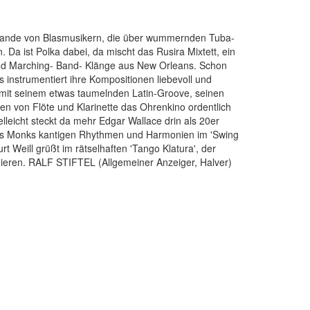
 Bande von Blasmusikern, die über wummernden Tuba-
 Da ist Polka dabei, da mischt das Rusira Mixtett, ein
 und Marching- Band- Klänge aus New Orleans. Schon
rs instrumentiert ihre Kompositionen liebevoll und
' mit seinem etwas taumelnden Latin-Groove, seinen
 von Flöte und Klarinette das Ohrenkino ordentlich
elleicht steckt da mehr Edgar Wallace drin als 20er
ious Monks kantigen Rhythmen und Harmonien im 'Swing
t Weill grüßt im rätselhaften 'Tango Klatura', der
hieren. RALF STIFTEL (Allgemeiner Anzeiger, Halver)