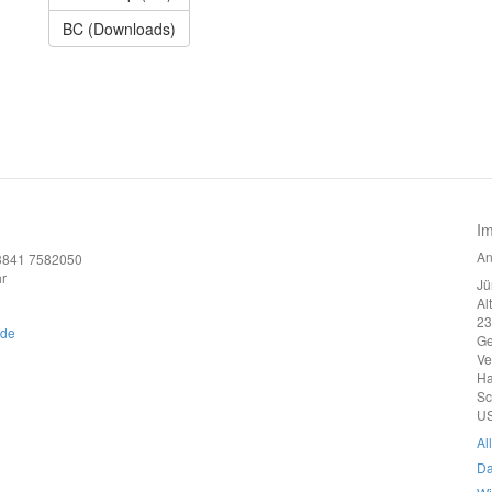
BC (Downloads)
I
An
)3841 7582050
r
Jü
Al
23
.de
G
Ve
Ha
Sc
US
Al
Da