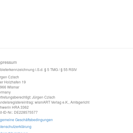
mpressum
bieterkennzeichnung i.S.d. § 5 TMG / § 55 RStV
rgen Czisch
ter Holzhafen 19
966 Wismar
ermany
rtretungsberechtigt: Jürgen Czisch
ndelsregistereintrag: wismART Verlag e.K., Amtsgericht
hwerin HRA 3362
t-ID-Nr.: DE228575577
lgemeine Geschäftsbedingungen
tenschutzerklärung