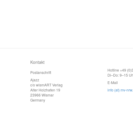
Kontakt
Hotline +49 (0
Postanschrift
Di–Do: 9–15 Uh
Ajazz
E-Mail
c/o wismART Verlag
Alter Holzhafen 19
info (at) mv-nrw
23966 Wismar
Germany