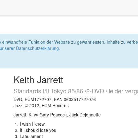
 einwandfreie Funktion der Website zu gewährleisten, Inhalte zu ver
 unserer Datenschutzerklärung.
Keith Jarrett
Standards I/II Tokyo 85/86 /2-DVD / leider vergr
DVD, ECM1772707, EAN 0602517727076
Jazz, © 2012, ECM Records
Jarrett, K. w/ Gary Peacock, Jack Dejohnette
I wish I knew
If I should lose you
Late lament