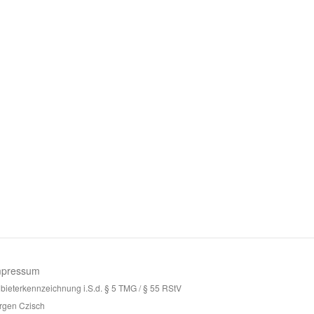
mpressum
bieterkennzeichnung i.S.d. § 5 TMG / § 55 RStV
rgen Czisch