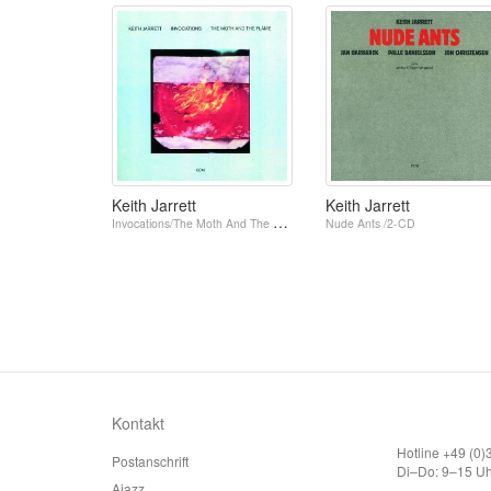
Keith Jarrett
Keith Jarrett
Invocations/The Moth And The Flame /2-CD
Nude Ants /2-CD
Kontakt
Hotline +49 (0
Postanschrift
Di–Do: 9–15 Uh
Ajazz