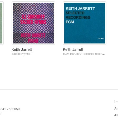
Keith Jarrett
Keith Jarrett
Sacred Hymns
ECM Rarum 01/Selected recordings / 2-CD Digipac
I
An
)3841 7582050
r
Jü