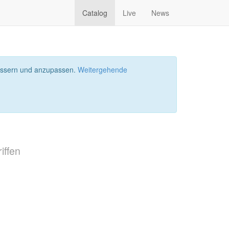
Catalog
Live
News
bessern und anzupassen.
Weitergehende
iffen