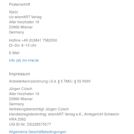
Postanschrift
Ajazz
c/o wismART Verlag
Alter Holzhafen 19
23966 Wismar
Germany
Hotline +49 (0)3841 7582050
Di–Do: 9–15 Uhr
E-Mail
info (at) mv-nrw.de
Impressum
Anbieterkennzeichnung i.S.d. § 5 TMG / § 55 RStV
Jürgen Czisch
Alter Holzhafen 19
23966 Wismar
Germany
Vertretungsberechtigt: Jürgen Czisch
Handelsregistereintrag: wismART Verlag e.K., Amtsgericht Schwerin
HRA 3362
USt-ID-Nr.: DE228575577
Allgemeine Geschäftsbedingungen