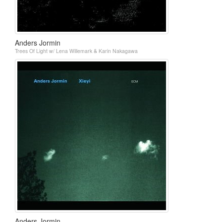
Anders Jormin
Trees Of Light w/ Lena Willemark & Karin Nakagawa
Anders Jormin