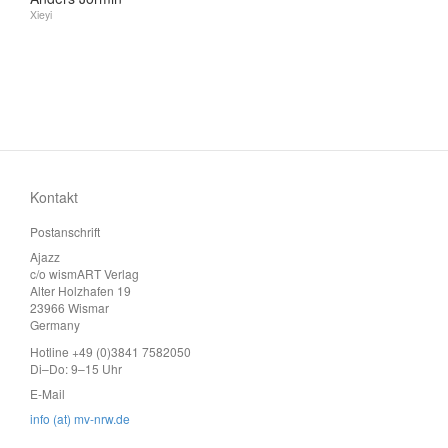
Xieyi
Kontakt
Postanschrift
Ajazz
c/o wismART Verlag
Alter Holzhafen 19
23966 Wismar
Germany
Hotline +49 (0)3841 7582050
Di–Do: 9–15 Uhr
E-Mail
info (at) mv-nrw.de