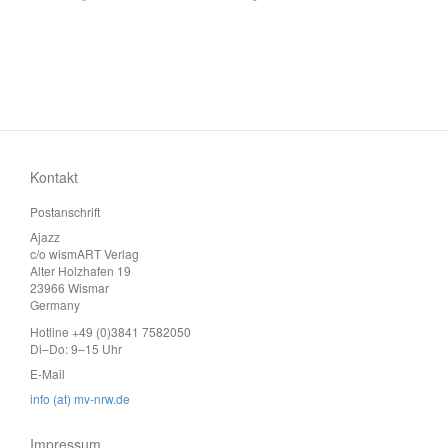
Kontakt
Postanschrift
Ajazz
c/o wismART Verlag
Alter Holzhafen 19
23966 Wismar
Germany
Hotline +49 (0)3841 7582050
Di–Do: 9–15 Uhr
E-Mail
info (at) mv-nrw.de
Impressum