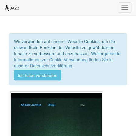
Toggl
navig
Wir verwenden auf unserer Website Cookies, um die
einwandfreie Funktion der Website zu gewährleisten,
Inhalte zu verbessern und anzupassen.
Weitergehende
Informationen zur Cookie Verwendung finden Sie in
unserer Datenschutzerklärung.
Ich habe verstanden