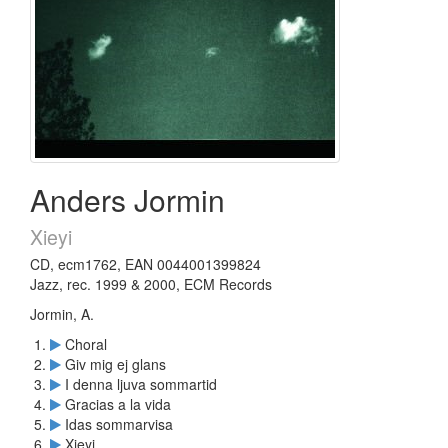
Anders Jormin
Xieyi
CD, ecm1762, EAN 0044001399824
Jazz, rec. 1999 & 2000, ECM Records
Jormin, A.
Choral
Giv mig ej glans
I denna ljuva sommartid
Gracias a la vida
Idas sommarvisa
Xieyi