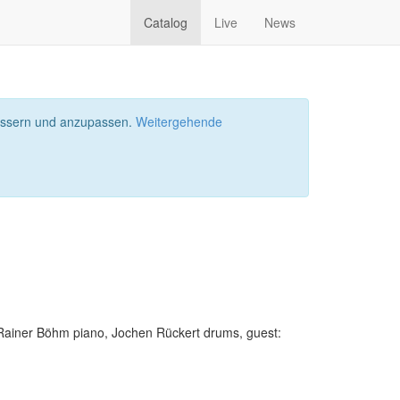
Catalog
Live
News
bessern und anzupassen.
Weitergehende
 Rainer Böhm piano, Jochen Rückert drums, guest: