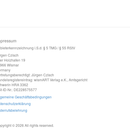
mpressum
bieterkennzeichnung i.S.d. § 5 TMG / § 55 RStV
rgen Czisch
ter Holzhafen 19
966 Wismar
ermany
rtretungsberechtigt: Jürgen Czisch
ndelsregistereintrag: wismART Verlag e.K., Amtsgericht
hwerin HRA 3362
t-ID-Nr.: DE228575577
lgemeine Geschäftsbedingungen
tenschutzerklärung
derrufsbelehrung
pyright © 2026 All rights reserved.