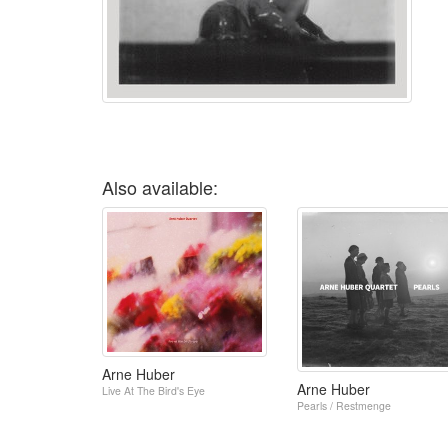
Also available:
Arne Huber
Arne Huber
Live At The Bird's Eye
Pearls / Restmenge