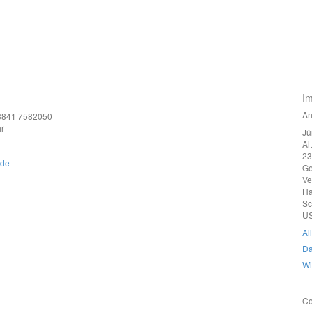
I
An
)3841 7582050
r
Jü
Al
23
.de
G
Ve
Ha
Sc
US
Al
Da
Wi
Co