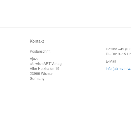
Kontakt
Hotline +49 (0
Postanschrift
Di–Do: 9–15 Uh
Ajazz
E-Mail
c/o wismART Verlag
Alter Holzhafen 19
info (at) mv-nrw
23966 Wismar
Germany