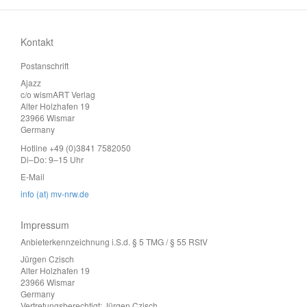
Kontakt
Postanschrift
Ajazz
c/o wismART Verlag
Alter Holzhafen 19
23966 Wismar
Germany
Hotline +49 (0)3841 7582050
Di–Do: 9–15 Uhr
E-Mail
info (at) mv-nrw.de
Impressum
Anbieterkennzeichnung i.S.d. § 5 TMG / § 55 RStV
Jürgen Czisch
Alter Holzhafen 19
23966 Wismar
Germany
Vertretungsberechtigt: Jürgen Czisch