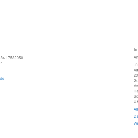
I
An
)3841 7582050
r
Jü
Al
23
.de
G
Ve
Ha
Sc
US
Al
Da
Wi