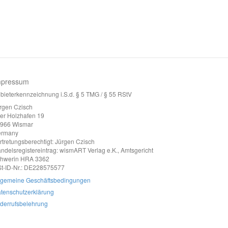
mpressum
bieterkennzeichnung i.S.d. § 5 TMG / § 55 RStV
rgen Czisch
ter Holzhafen 19
966 Wismar
ermany
rtretungsberechtigt: Jürgen Czisch
ndelsregistereintrag: wismART Verlag e.K., Amtsgericht
hwerin HRA 3362
t-ID-Nr.: DE228575577
lgemeine Geschäftsbedingungen
tenschutzerklärung
derrufsbelehrung