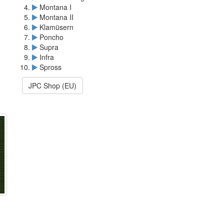
Montana I
Montana II
Klamüsern
Poncho
Supra
Infra
Spross
JPC Shop (EU)