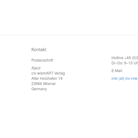
Kontakt
Hotline +49 (0
Postanschrift
Di–Do: 9–15 Uh
Ajazz
E-Mail
c/o wismART Verlag
Alter Holzhafen 19
info (at) mv-nrw
23966 Wismar
Germany