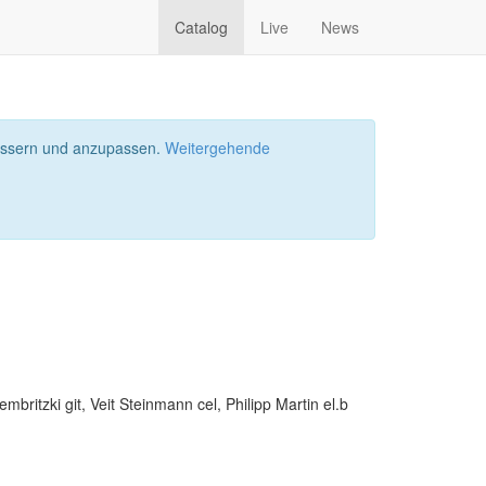
Catalog
Live
News
bessern und anzupassen.
Weitergehende
mbritzki git, Veit Steinmann cel, Philipp Martin el.b