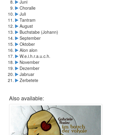
Juni
Choralle
Juli
Tantram
August
Buchstabe (Johann)
September
Oktober
Alon alon
W.e.i.h.r.a.u.c.h.
November
Dezember
Jabruar
Zerbetete
Also available: