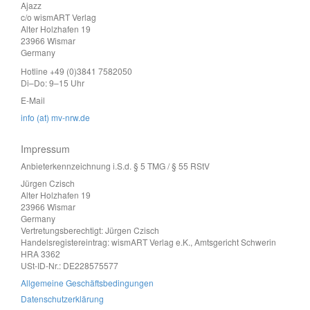
Ajazz
c/o wismART Verlag
Alter Holzhafen 19
23966 Wismar
Germany
Hotline +49 (0)3841 7582050
Di–Do: 9–15 Uhr
E-Mail
info (at) mv-nrw.de
Impressum
Anbieterkennzeichnung i.S.d. § 5 TMG / § 55 RStV
Jürgen Czisch
Alter Holzhafen 19
23966 Wismar
Germany
Vertretungsberechtigt: Jürgen Czisch
Handelsregistereintrag: wismART Verlag e.K., Amtsgericht Schwerin
HRA 3362
USt-ID-Nr.: DE228575577
Allgemeine Geschäftsbedingungen
Datenschutzerklärung