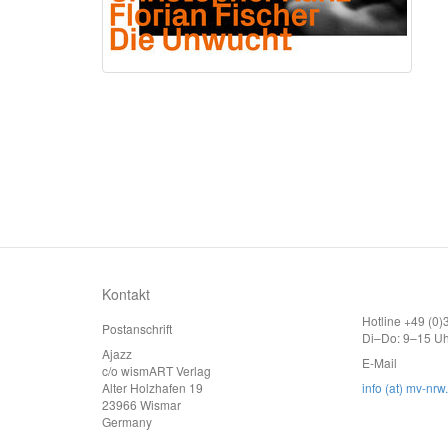
Kontakt
Hotline +49 (0
Postanschrift
Di–Do: 9–15 Uh
Ajazz
E-Mail
c/o wismART Verlag
Alter Holzhafen 19
info (at) mv-nrw
23966 Wismar
Germany