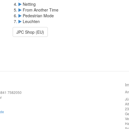
Netting
From Another Time
Pedestrian Mode
Leuchten
JPC Shop (EU)
I
An
)3841 7582050
r
Jü
Al
23
.de
G
Ve
Ha
Sc