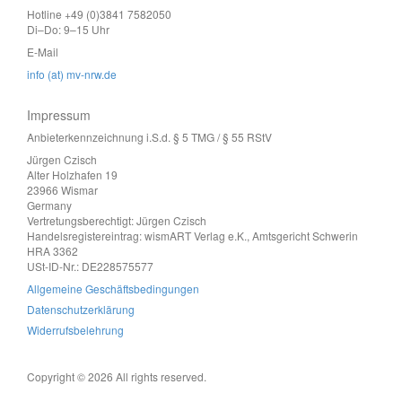
Hotline +49 (0)3841 7582050
Di–Do: 9–15 Uhr
E-Mail
info (at) mv-nrw.de
Impressum
Anbieterkennzeichnung i.S.d. § 5 TMG / § 55 RStV
Jürgen Czisch
Alter Holzhafen 19
23966 Wismar
Germany
Vertretungsberechtigt: Jürgen Czisch
Handelsregistereintrag: wismART Verlag e.K., Amtsgericht Schwerin
HRA 3362
USt-ID-Nr.: DE228575577
Allgemeine Geschäftsbedingungen
Datenschutzerklärung
Widerrufsbelehrung
Copyright © 2026 All rights reserved.