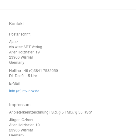
Kontakt
Postanschrift
Ajazz
c/o wismART Verlag
Alter Holzhafen 19
23966 Wismar
Germany
Hotline +49 (0)3841 7582050
Di–Do: 9–15 Uhr
E-Mail
info (at) mv-nrw.de
Impressum
Anbieterkennzeichnung i.S.d. § 5 TMG / § 55 RStV
Jürgen Czisch
Alter Holzhafen 19
23966 Wismar
Germany