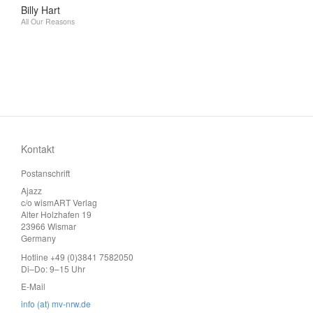
Billy Hart
All Our Reasons
Kontakt
Postanschrift
Ajazz
c/o wismART Verlag
Alter Holzhafen 19
23966 Wismar
Germany
Hotline +49 (0)3841 7582050
Di–Do: 9–15 Uhr
E-Mail
info (at) mv-nrw.de