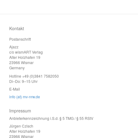
Kontakt
Postanschrift
Ajazz
c/o wismART Verlag
Alter Holzhafen 19
23966 Wismar
Germany
Hotline +49 (0)3841 7582050
Di–Do: 9–15 Uhr
E-Mail
info (at) mv-nrw.de
Impressum
Anbieterkennzeichnung i.S.d. § 5 TMG / § 55 RStV
Jürgen Czisch
Alter Holzhafen 19
23966 Wismar