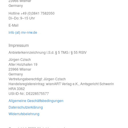
23966 Wismar
Germany
Hotline +49 (0)3841 7582050
Di–Do: 9–15 Uhr
E-Mail
info (at) mv-nrw.de
Impressum
Anbieterkennzeichnung i.S.d. § 5 TMG / § 55 RStV
Jürgen Czisch
Alter Holzhafen 19
23966 Wismar
Germany
Vertretungsberechtigt: Jürgen Czisch
Handelsregistereintrag: wismART Verlag e.K., Amtsgericht Schwerin
HRA 3362
USt-ID-Nr.: DE228575577
Allgemeine Geschäftsbedingungen
Datenschutzerklärung
Widerrufsbelehrung