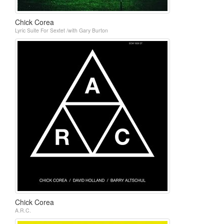
Chick Corea
Lyric Suite For Sextet /with Gary Burton
Chick Corea
A.R.C.